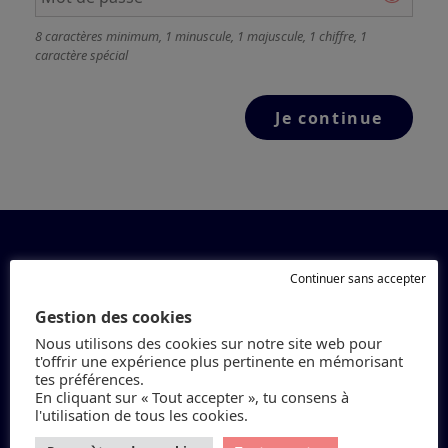
8 caractères minimum
,
1 minuscule
,
1 majuscule
,
1 chiffre
,
1
caractère spécial
Continuer sans accepter
Gestion des cookies
Nous utilisons des cookies sur notre site web pour
t'offrir une expérience plus pertinente en mémorisant
Petit Galop
tes préférences.
En cliquant sur « Tout accepter », tu consens à
l'utilisation de tous les cookies.
Réviser ses Galops