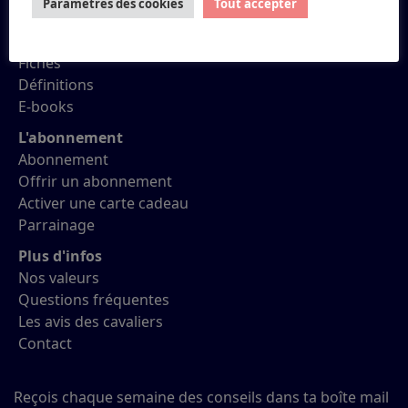
Paramètres des cookies
Tout accepter
Quiz
Conseils
Fiches
Définitions
E-books
L'abonnement
Abonnement
Offrir un abonnement
Activer une carte cadeau
Parrainage
Plus d'infos
Nos valeurs
Questions fréquentes
Les avis des cavaliers
Contact
Reçois chaque semaine des conseils dans ta boîte mail