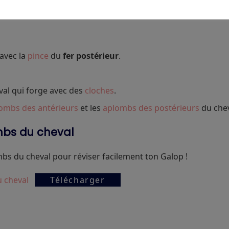
ntes et parfois des chutes.
avec la
pince
du
fer
postérieur
.
eval qui forge avec des
cloches
.
ombs des antérieurs
et les
aplombs des postérieurs
du chev
mbs du cheval
s du cheval pour réviser facilement ton Galop !
u cheval
Télécharger