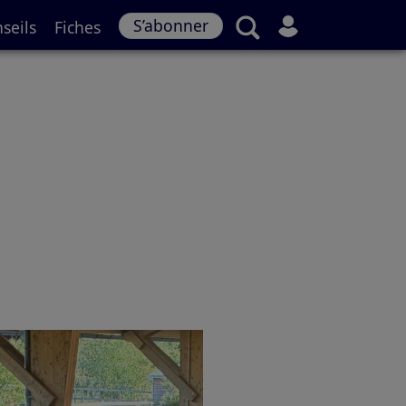
S’abonner
seils
Fiches