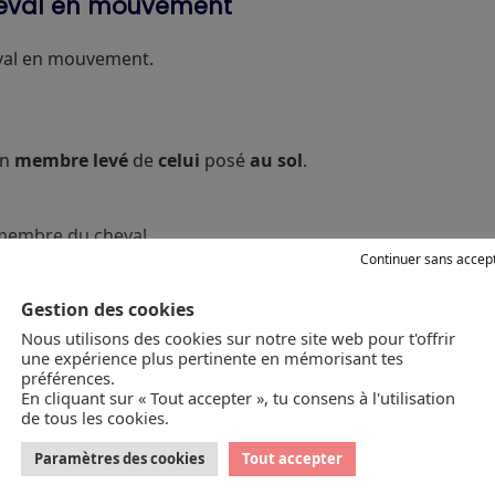
heval en mouvement
eval en mouvement.
on
membre levé
de
celui
posé
au sol
.
 membre du cheval.
Continuer sans accep
al qui billarde
Gestion des cookies
i billarde
jette ses antérieurs vers l’extérieur
dans un mou
Nous utilisons des cookies sur notre site web pour t'offrir
une expérience plus pertinente en mémorisant tes
s et une fatigue articulaire.
préférences.
En cliquant sur « Tout accepter », tu consens à l'utilisation
de tous les cookies.
Paramètres des cookies
Tout accepter
l’un devant l’autre
en se
croisant
.