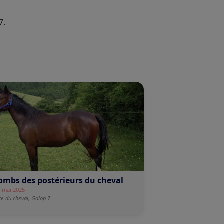
7.
ombs des postérieurs du cheval
6 mai 2025
e du cheval,
Galop 7