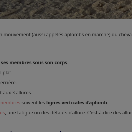
s en mouvement (aussi appelés aplombs en marche) du cheval
e ses membres sous son corps
.
 plat.
derrière.
 aux 3 allures.
membres
suivent les
lignes verticales d’aplomb
.
res
, une fatigue ou des défauts d’allure. C’est-à-dire des all