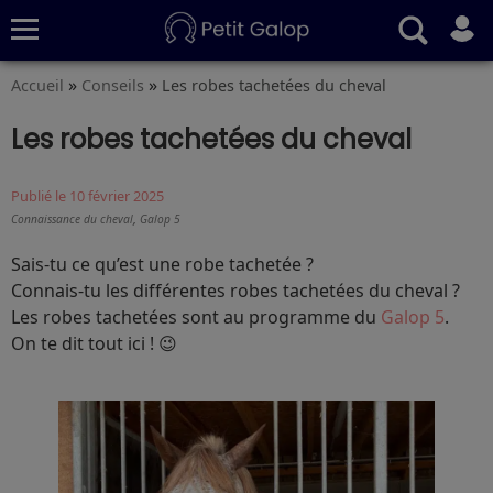
»
»
Accueil
Conseils
Les robes tachetées du cheval
Quiz
Conseils
Fiches
S’abonner
Les robes tachetées du cheval
Publié le 10 février 2025
,
Connaissance du cheval
Galop 5
Sais-tu ce qu’est une robe tachetée ?
Connais-tu les différentes robes tachetées du cheval ?
Les robes tachetées sont au programme du
Galop 5
.
On te dit tout ici ! 😉