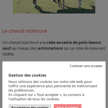
Le cheval marmoré
Un cheval marmoré a la
robe envahie de poils blancs
sauf
au niveau des
articulations
où sa robe de base est
visible.
Continuer sans accepter
Gestion des cookies
Nous utilisons des cookies sur notre site web pour
t'offrir une expérience plus pertinente en mémorisant
tes préférences.
En cliquant sur « Tout accepter », tu consens à
l'utilisation de tous les cookies.
Paramètres des cookies
Tout accepter