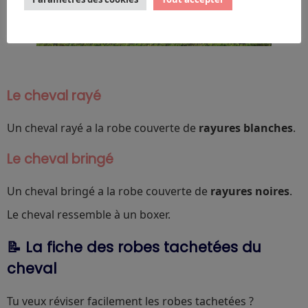
Le cheval rayé
Un cheval rayé a la robe couverte de
rayures blanches
.
Le cheval bringé
Un cheval bringé a la robe couverte de
rayures noires
.
Le cheval ressemble à un boxer.
📝 La fiche des robes tachetées du
cheval
Tu veux réviser facilement les robes tachetées ?