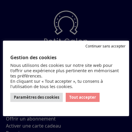
Petit Galop
Continuer sans accepter
Gestion des cookies
Réviser ses Galops
Nous utilisons des cookies sur notre site web pour
Quiz
t'offrir une expérience plus pertinente en mémorisant
Conseils
tes préférences.
Fiches
En cliquant sur « Tout accepter », tu consens à
l'utilisation de tous les cookies.
Définitions
E-books
Paramètres des cookies
Tout accepter
L'abonnement
Abonnement
Offrir un abonnement
Activer une carte cadeau