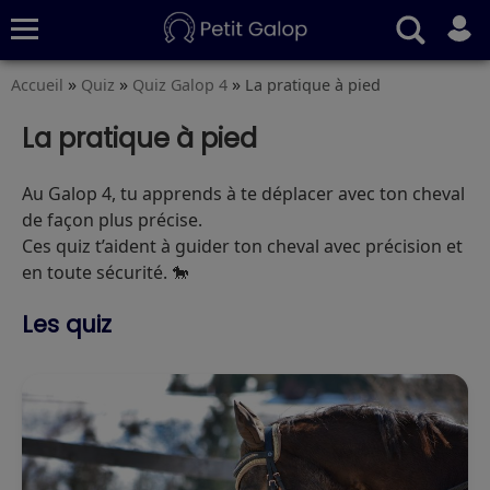
»
»
»
Accueil
Quiz
Quiz Galop 4
La pratique à pied
Quiz
Conseils
Fiches
S’abonner
La pratique à pied
Au Galop 4, tu apprends à te déplacer avec ton cheval
de façon plus précise.
Ces quiz t’aident à guider ton cheval avec précision et
en toute sécurité. 🐎
Les quiz