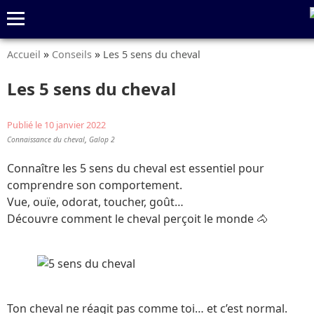
»
»
Accueil
Conseils
Les 5 sens du cheval
Quiz
Conseils
Fiches
S’abonner
Les 5 sens du cheval
Publié le 10 janvier 2022
,
Connaissance du cheval
Galop 2
Connaître les 5 sens du cheval est essentiel pour
comprendre son comportement.
Vue, ouïe, odorat, toucher, goût…
Découvre comment le cheval perçoit le monde 🐴
Ton cheval ne réagit pas comme toi… et c’est normal.