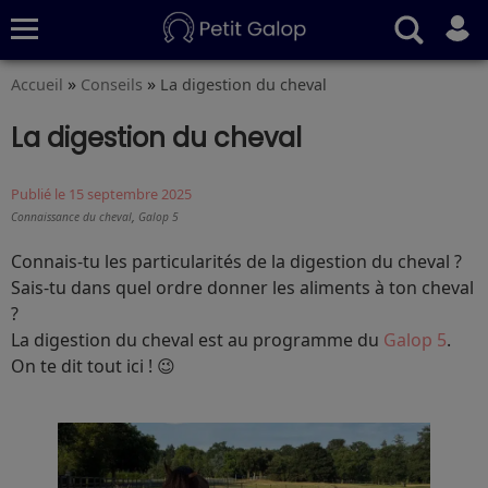
»
»
Accueil
Conseils
La digestion du cheval
Quiz
Conseils
Fiches
S’abonner
La digestion du cheval
Publié le 15 septembre 2025
,
Connaissance du cheval
Galop 5
Connais-tu les particularités de la digestion du cheval ?
Sais-tu dans quel ordre donner les aliments à ton cheval
?
La digestion du cheval est au programme du
Galop 5
.
On te dit tout ici ! 😉