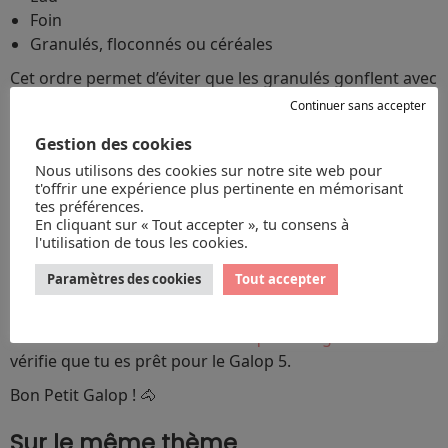
Foin
Granulés, floconnés ou céréales
Cet ordre permet d’éviter que les granulés gonflent avec
l’eau et que le foin pousse les granulés (ils seraient alors
Continuer sans accepter
digérés au mauvais endroit).
Gestion des cookies
Le cheval ne peut pas vomir, il est donc indispensable de
Nous utilisons des cookies sur notre site web pour
veiller à sa bonne alimentation pour lui éviter des
t'offrir une expérience plus pertinente en mémorisant
tes préférences.
coliques
qui pourraient lui être fatales.
En cliquant sur « Tout accepter », tu consens à
l'utilisation de tous les cookies.
🎯 Teste tes connaissances
Paramètres des cookies
Tout accepter
À toi de jouer !
Teste tes connaissances avec le
quiz La digestion
et
vérifie que tu es prêt pour le Galop 5.
Bon Petit Galop ! 🐴
Sur le même thème