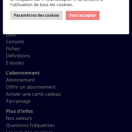
l'utilisation de tous les cookies.
Petit Galop
Paramètres des cookies
Tout accepter
Réviser ses Galops
Quiz
Conseils
Fiches
Définitions
E-books
L'abonnement
Abonnement
Offrir un abonnement
Activer une carte cadeau
Parrainage
Plus d'infos
Nos valeurs
Questions fréquentes