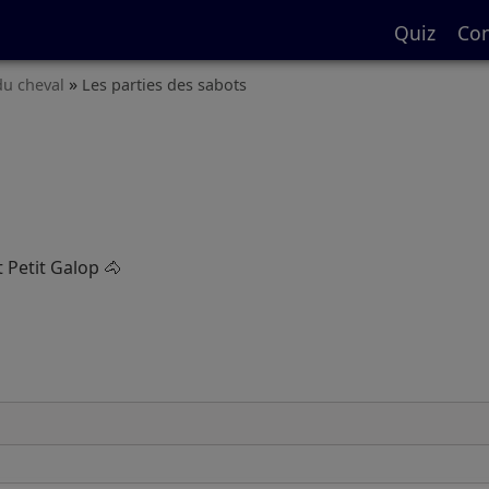
Quiz
Con
»
du cheval
Les parties des sabots
 Petit Galop 🐴