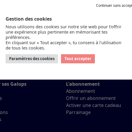
Continuer sans accep
Gestion des cookies
Nous utilisons des cookies sur notre site web pour t'offrir
une expérience plus pertinente en mémorisant tes
Cr
préférences.
En cliquant sur « Tout accepter », tu consens à l'utilisation
de tous les cookies.
Paramètres des cookies
Tout accepter
r ses Galops
L'abonnement
Abonnement
s
Offrir un abonnement
Activer une carte cadeau
ions
Parrainage
s