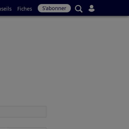
S’abonner
seils
Fiches