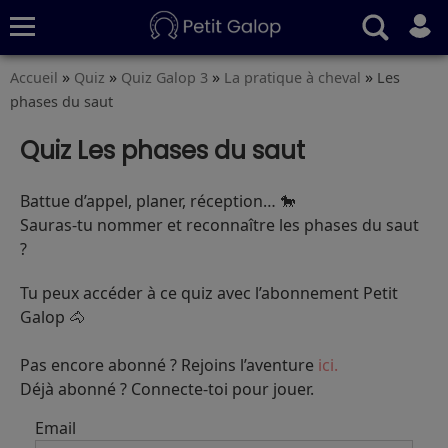
»
»
»
»
Accueil
Quiz
Quiz Galop 3
La pratique à cheval
Les
Quiz
Conseils
Fiches
S’abonner
phases du saut
Quiz Les phases du saut
Battue d’appel, planer, réception… 🐎
Sauras‑tu nommer et reconnaître les phases du saut
?
Tu peux accéder à ce quiz avec l’abonnement Petit
Galop 🐴
Pas encore abonné ? Rejoins l’aventure
ici.
Déjà abonné ? Connecte-toi pour jouer.
Email