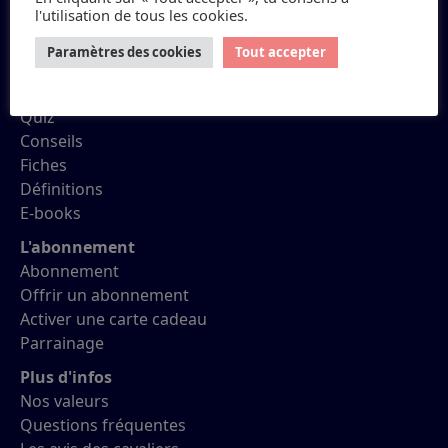
l'utilisation de tous les cookies.
Petit Galop
Paramètres des cookies
Tout accepter
Réviser ses Galops
Quiz
Conseils
Fiches
Définitions
E-books
L'abonnement
Abonnement
Offrir un abonnement
Activer une carte cadeau
Parrainage
Plus d'infos
Nos valeurs
Questions fréquentes