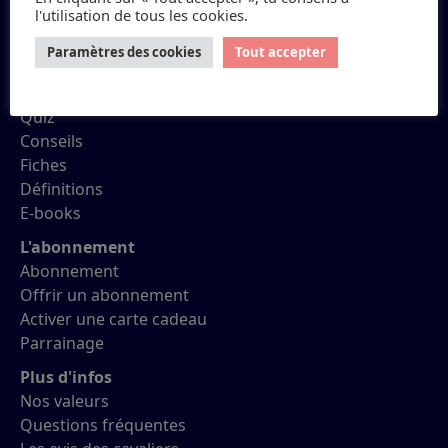
l'utilisation de tous les cookies.
Petit Galop
Paramètres des cookies
Tout accepter
Réviser ses Galops
Quiz
Conseils
Fiches
Définitions
E-books
L'abonnement
Abonnement
Offrir un abonnement
Activer une carte cadeau
Parrainage
Plus d'infos
Nos valeurs
Questions fréquentes