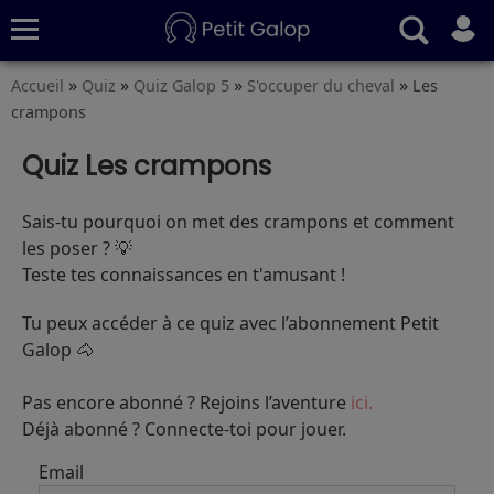
»
»
»
»
Accueil
Quiz
Quiz Galop 5
S'occuper du cheval
Les
Quiz
Conseils
Fiches
S’abonner
crampons
Quiz Les crampons
Sais‑tu pourquoi on met des crampons et comment
les poser ? 💡
Teste tes connaissances en t'amusant !
Tu peux accéder à ce quiz avec l’abonnement Petit
Galop 🐴
Pas encore abonné ? Rejoins l’aventure
ici.
Déjà abonné ? Connecte-toi pour jouer.
Email