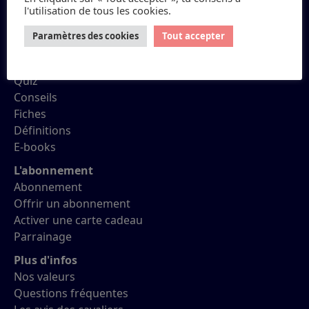
l'utilisation de tous les cookies.
Petit Galop
Paramètres des cookies
Tout accepter
Réviser ses Galops
Quiz
Conseils
Fiches
Définitions
E-books
L'abonnement
Abonnement
Offrir un abonnement
Activer une carte cadeau
Parrainage
Plus d'infos
Nos valeurs
Questions fréquentes