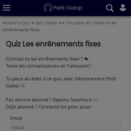
»
»
»
»
Accueil
Quiz
Quiz Galop 6
S'occuper du cheval
Les
Quiz
Conseils
Fiches
S’abonner
enrênements fixes
Quiz Les enrênements fixes
Connais-tu les enrênements fixes ? 🐎
Teste tes connaissances en t'amusant !
Tu peux accéder à ce quiz avec l’abonnement Petit
Galop 🐴
Pas encore abonné ? Rejoins l’aventure
ici.
Déjà abonné ? Connecte-toi pour jouer.
Email