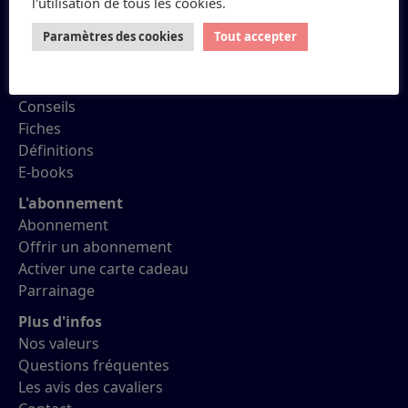
Petit Galop
l'utilisation de tous les cookies.
Paramètres des cookies
Tout accepter
Réviser ses Galops
Quiz
Conseils
Fiches
Définitions
E-books
L'abonnement
Abonnement
Offrir un abonnement
Activer une carte cadeau
Parrainage
Plus d'infos
Nos valeurs
Questions fréquentes
Les avis des cavaliers