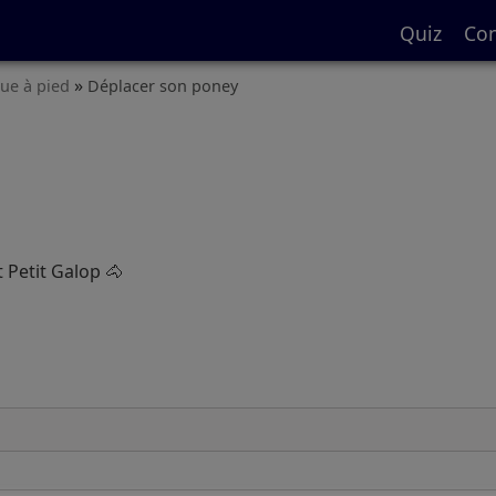
Quiz
Con
»
que à pied
Déplacer son poney
 Petit Galop 🐴