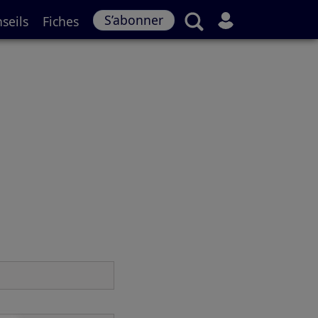
S’abonner
seils
Fiches