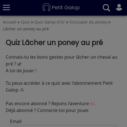
»
»
»
»
Accueil
Quiz
Quiz Galop d'Or
S'occuper du poney
Quiz
Conseils
Fiches
S’abonner
Lâcher un poney au pré
Quiz Lâcher un poney au pré
Connais-tu les bons gestes pour lâcher un cheval au
pré ? 🌿
A toi de jouer !
Tu peux accéder à ce quiz avec l’abonnement Petit
Galop 🐴
Pas encore abonné ? Rejoins l’aventure
ici.
Déjà abonné ? Connecte-toi pour jouer.
Email