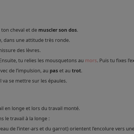
 ton cheval et de
muscler son dos
.
sse, dans une attitude très ronde.
issure des lèvres.
. Ensuite, tu relies les mousquetons au
mors
. Puis tu fixes l
vec de l’impulsion, au
pas
et au
trot
.
al va se mettre sur les épaules.
il en longe et lors du travail monté.
s le travail à la longe :
eau de l’inter-ars et du garrot) orientent l’encolure vers une