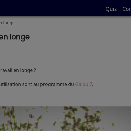
Quiz
Con
en longe
 en longe
ravail en longe ?
 utilisation sont au programme du
Galop 7
.