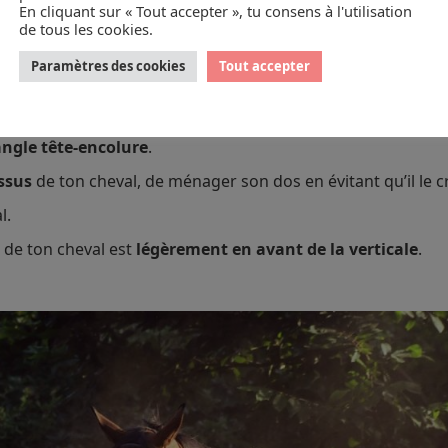
En cliquant sur « Tout accepter », tu consens à l'utilisation
de tous les cookies.
Paramètres des cookies
Tout accepter
et lors du
travail monté
.
angle tête-encolure
.
ssus
de ton cheval, de ménager son dos en évitant qu’il le c
l.
de ton cheval est
légèrement en avant de la verticale
.