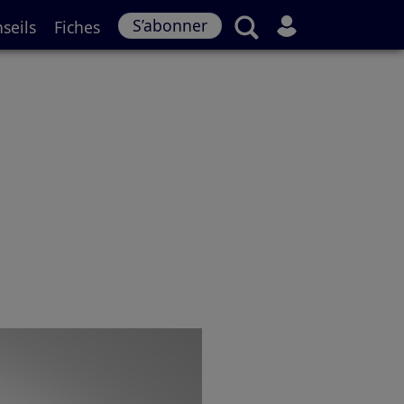
S’abonner
seils
Fiches