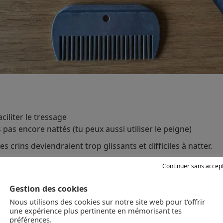
ciliter le tressage
 pas encore nattés (tu peux aussi utiliser le peigne)
es crins deviendraient trop glissants et difficiles à natter.
Continuer sans accep
d’un cheval ?
Gestion des cookies
 crinière d’un cheval
Nous utilisons des cookies sur notre site web pour t'offrir
une expérience plus pertinente en mémorisant tes
al :
préférences.