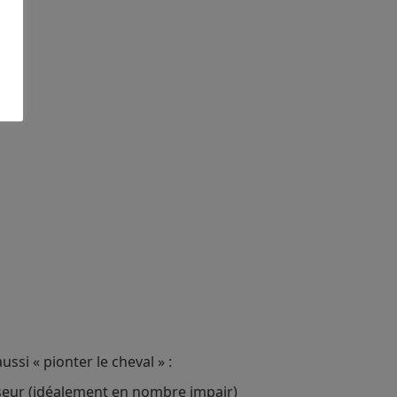
ussi « pionter le cheval » :
sseur (idéalement en nombre impair)