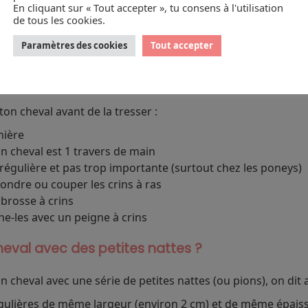
En cliquant sur « Tout accepter », tu consens à l'utilisation
ou pions)
de tous les cookies.
 et fournie
Paramètres des cookies
Tout accepter
 épaisse
 le tressage
ton cheval avant de la tresser :
nière
un cheval est 1 travers de main
r régulière et pas trop importante (surtout chez les poneys)
tondre ou couper les crins à ras
 brosse à crins
ne-les avec un peigne à crins
heval avec des petites nattes ?
n cheval avec une série de petites nattes (ou pions), on dit a
égulières de même largeur (environ 2 cm) et de même épai