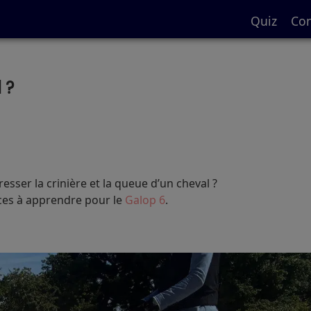
Quiz
Con
 ?
esser la crinière et la queue d’un cheval ?
nces à apprendre pour le
Galop 6
.