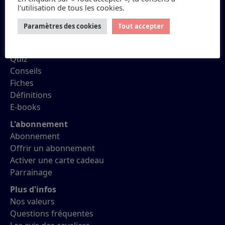
l'utilisation de tous les cookies.
Petit Galop
Paramètres des cookies
Tout accepter
Réviser ses Galops
Quiz
Conseils
Fiches
Définitions
E-books
L'abonnement
Abonnement
Offrir un abonnement
Activer une carte cadeau
Parrainage
Plus d'infos
Nos valeurs
Questions fréquentes