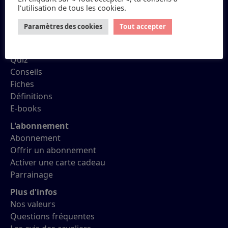
l'utilisation de tous les cookies.
Petit Galop
Paramètres des cookies
Tout accepter
Réviser ses Galops
Quiz
Conseils
Fiches
Définitions
E-books
L'abonnement
Abonnement
Offrir un abonnement
Activer une carte cadeau
Parrainage
Plus d'infos
Nos valeurs
Questions fréquentes