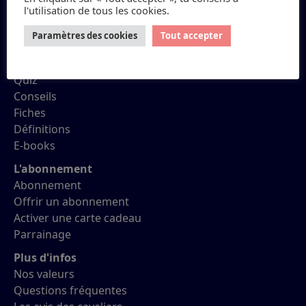
l'utilisation de tous les cookies.
Petit Galop
Paramètres des cookies
Tout accepter
Réviser ses Galops
Quiz
Conseils
Fiches
Définitions
E-books
L'abonnement
Abonnement
Offrir un abonnement
Activer une carte cadeau
Parrainage
Plus d'infos
Nos valeurs
Questions fréquentes